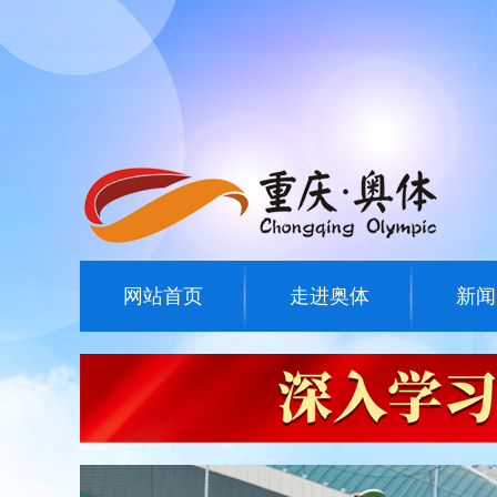
网站首页
走进奥体
新闻