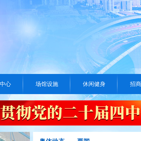
中心
场馆设施
休闲健身
招