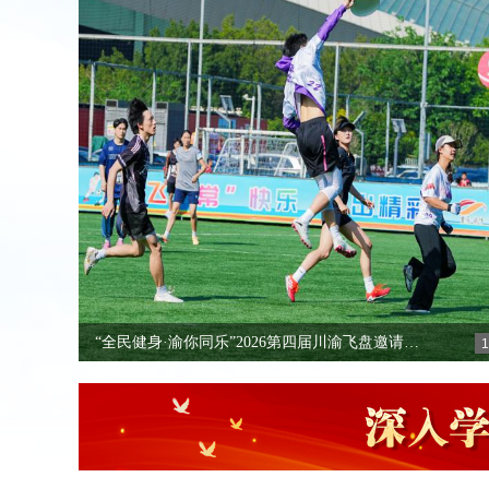
“全民健身·渝你同乐”2026第四届川渝飞盘邀请赛在渝开赛
1
冬奥冠军任子威助阵 2500人荧光夜跑点亮奥体
市体育局党组书记、局长袁光灿带队到市奥体中心检查国庆、中秋节前安全稳定工作