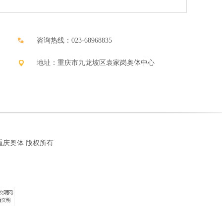
咨询热线：023-68968835
地址：重庆市九龙坡区袁家岗奥体中心
rved.重庆奥体 版权所有