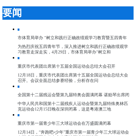
要闻
市体育局举办 “树立和践行正确政绩观学习教育暨五四青年
为热烈庆祝五四青年节，深入推进树立和践行正确政绩观学
节年轻干部政治理论学习活动”
习教育走深走实，4月29日，市体育局举办“树立和
重庆市代表团出席第十五届全国运动会总结大会召开
12月18日，重庆市代表团出席第十五届全国运动会总结大会
召开。会议全面总结参赛经验，分析存在问
全国第十二届残运会暨第九届特奥会圆满闭幕 谌贻琴出席闭
中华人民共和国第十二届残疾人运动会暨第九届特殊奥林匹
幕活动
克运动会12月15日晚在深圳闭幕，这是粤港澳三地
重庆市第一届青少年三大球运动会在万盛圆满闭幕
12月14日，“奔跑吧•少年”重庆市第一届青少年三大球运动会