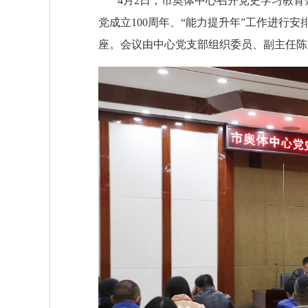
4月2日，市奥体中心召开党史学习教育暨
党成立100周年、“能力提升年”工作进行
座。会议由中心党支部组织委员、副主任陈