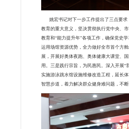
姚宏书记对下一步工作提出了三点要求：
教育的重大意义，坚决贯彻执行党中央、市
教育和“能力提升年”各项工作，确保党史
运用场馆资源优势，全力做好全市首个方舱
展，开展好奥体夜跑、奥体健康大课堂、国
用。三是践行宗旨，为民惠民。深入开展“
实施游泳跳水馆设施维修改造工程，延长体
智慧步道，着力解决群众健身难问题，不断