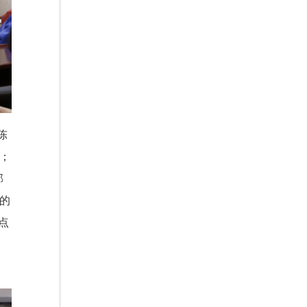
陈
；
部
的
点