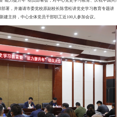
“能力提升年”动员部署会，对中心党史学习教育、庆祝中国共
安排部署，并邀请市委党校原副校长陈雪松讲党史学习教育专题讲
新建主持，中心全体党员干部职工近100人参加会议。