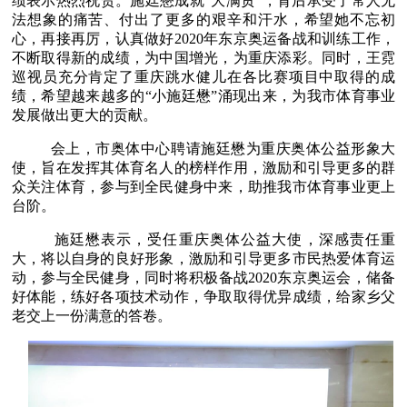
绩表示热烈祝贺。施廷懋成就“大满贯”，背后承受了常人无
法想象的痛苦、付出了更多的艰辛和汗水，希望她不忘初
心，再接再厉，认真做好2020年东京奥运备战和训练工作，
不断取得新的成绩，为中国增光，为重庆添彩。同时，王霓
巡视员充分肯定了重庆跳水健儿在各比赛项目中取得的成
绩，希望越来越多的“小施廷懋”涌现出来，为我市体育事业
发展做出更大的贡献。
会上，市奥体中心聘请施廷懋为重庆奥体公益形象大
使，旨在发挥其体育名人的榜样作用，激励和引导更多的群
众关注体育，参与到全民健身中来，助推我市体育事业更上
台阶。
施廷懋表示，受任重庆奥体公益大使，深感责任重
大，
将以自身的良好形象，激励和引导更多市民热爱体育运
动，参与全民健身，同时将积极备战2020东京奥运会，储备
好体能，练好各项技术动作，争取取得优异成绩，给家乡父
老交上一份满意的答卷。