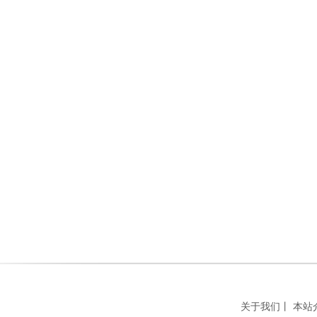
关于我们丨 本站介绍丨 联