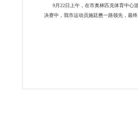
9月22日上午，在市奥林匹克体育中心游泳
决赛中，我市运动员施廷懋一路领先，最终以