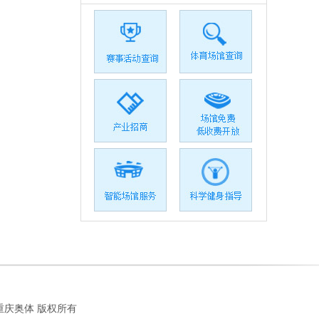
rved.重庆奥体 版权所有