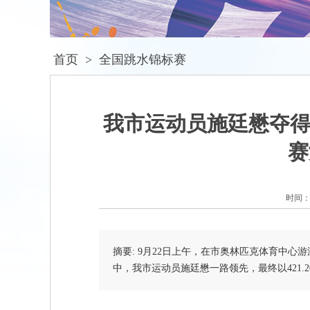
首页
>
全国跳水锦标赛
我市运动员施廷懋夺得2
赛
时间： 
摘要: 9月22日上午，在市奥林匹克体育中心游泳跳水馆内举行的2018 “体彩大乐透杯”全国跳水锦标赛女子3米板决赛
中，我市运动员施廷懋一路领先，最终以421