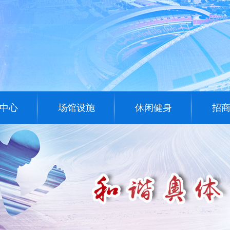
中心
场馆设施
休闲健身
招