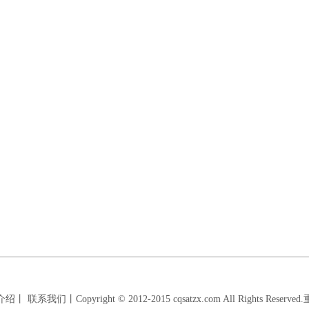
系我们丨Copyright © 2012-2015 cqsatzx.com All Rights Rese